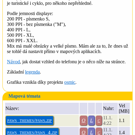
je turistické i cyklo, pro někoho nepřehledné.
Podle jemnosti displaye:
200 PPI - písmenko S,
300 PPI - bez písmenka ("M"),
400 PPI - L,
500 PPI - XL,
600 PPI - XXL.
Mix má malé obrázky a velké písmo. Mám ale za to, že dnes už
se tohlé dá nastavit přímo v mapových aplikacích.
Návod
, jak dostat vzhled do telefonu je o něco níže na stránce.
Základní
legenda
.
Grafika vznikla díky projektu
osmic
.
Mapová témata
Vel
Název:
Nahr
:
[MB]
11.1.
paws_themes/paws.zip
O
L
c
1.1
4:22
11.1.
paws_themes/paws_4.zip
O
L
c
1.4