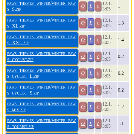
paws_themes_winter/winter_paw
12.1.
O
L
c
1
s_S.zip
3:05
paws_themes_winter/winter_paw
12.1.
O
L
c
1.3
s_XL.zip
3:05
paws_themes_winter/winter_paw
12.1.
O
L
c
1.4
s_XXL.zip
3:05
paws_themes_winter/winter_paw
12.1.
O
L
c
0.2
s_cyclist.zip
3:05
paws_themes_winter/winter_paw
12.1.
O
L
c
0.2
s_cyclist_L.zip
3:05
paws_themes_winter/winter_paw
12.1.
O
L
c
0.2
s_cyclist_S.zip
3:05
paws_themes_winter/winter_paw
12.1.
O
L
c
1.2
s_mix.zip
3:05
paws_themes_winter/winter_paw
12.1.
O
L
c
1.1
s_tourist.zip
3:05