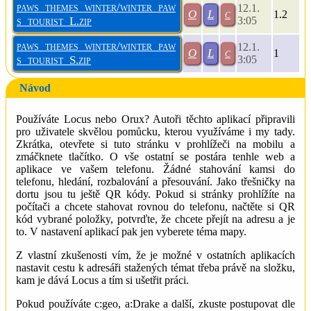
paws_themes_winter/winter_paw
12.1.
O
L
c
1.2
s_tourist_L.zip
3:05
paws_themes_winter/winter_paw
12.1.
O
L
c
1
s_tourist_S.zip
3:05
Návod
Používáte Locus nebo Orux? Autoři těchto aplikací připravili
pro uživatele skvělou pomůcku, kterou využíváme i my tady.
Zkrátka, otevřete si tuto stránku v prohlížeči na mobilu a
zmáčknete tlačítko. O vše ostatní se postára tenhle web a
aplikace ve vašem telefonu. Žádné stahování kamsi do
telefonu, hledání, rozbalování a přesouvání. Jako třešničky na
dortu jsou tu ještě QR kódy. Pokud si stránky prohlížíte na
počítači a chcete stahovat rovnou do telefonu, načtěte si QR
kód vybrané položky, potvrďte, že chcete přejít na adresu a je
to. V nastavení aplikací pak jen vyberete téma mapy.
Z vlastní zkušenosti vím, že je možné v ostatních aplikacích
nastavit cestu k adresáři stažených témat třeba právě na složku,
kam je dává Locus a tím si ušetřit práci.
Pokud používáte c:geo, a:Drake a další, zkuste postupovat dle