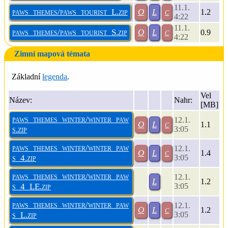
11.1.
paws_themes/paws_tourist_L.zip
O
L
c
1.2
4:22
11.1.
paws_themes/paws_tourist_S.zip
O
L
c
0.9
4:22
Zimní mapová témata
Základní
legenda
.
Vel
Název:
Nahr
:
[MB]
paws_themes_winter/winter_paw
12.1.
O
L
c
1.1
s.zip
3:05
paws_themes_winter/winter_paw
12.1.
O
L
c
1.4
s_4.zip
3:05
paws_themes_winter/winter_paw
12.1.
L
1.2
s_4_LE.zip
3:05
paws_themes_winter/winter_paw
12.1.
O
L
c
1.2
s_L.zip
3:05