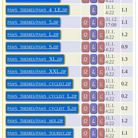
4:22
11.1.
paws_themes/paws_4_LE.zip
L
1.1
4:22
31.12.
paws_themes/paws_5.zip
O
L
c
1.1
17:08
11.1.
paws_themes/paws_L.zip
O
L
c
1.2
4:22
11.1.
paws_themes/paws_S.zip
O
L
c
0.9
4:22
11.1.
paws_themes/paws_XL.zip
O
L
c
1.3
4:22
11.1.
paws_themes/paws_XXL.zip
O
L
c
1.4
4:22
11.1.
paws_themes/paws_cyclist.zip
O
L
c
0.2
4:22
11.1.
paws_themes/paws_cyclist_L.zip
O
L
c
0.2
4:22
11.1.
paws_themes/paws_cyclist_S.zip
O
L
c
0.2
4:22
11.1.
paws_themes/paws_mix.zip
O
L
c
1.2
4:22
11.1.
paws_themes/paws_tourist.zip
O
L
c
1.1
4:22