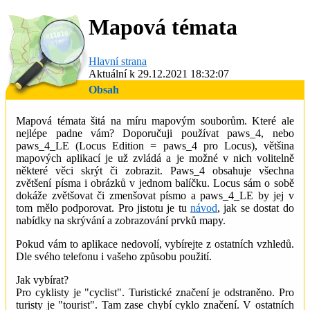
Mapová témata
Hlavní strana
Aktuální k 29.12.2021 18:32:07
Obsah
Mapová témata šitá na míru mapovým souborům. Které ale
nejlépe padne vám? Doporučuji používat paws_4, nebo
paws_4_LE (Locus Edition = paws_4 pro Locus), většina
mapových aplikací je už zvládá a je možné v nich volitelně
některé věci skrýt či zobrazit. Paws_4 obsahuje všechna
zvětšení písma i obrázků v jednom balíčku. Locus sám o sobě
dokáže zvětšovat či zmenšovat písmo a paws_4_LE by jej v
tom mělo podporovat. Pro jistotu je tu
návod
, jak se dostat do
nabídky na skrývání a zobrazování prvků mapy.
Pokud vám to aplikace nedovolí, vybírejte z ostatních vzhledů.
Dle svého telefonu i vašeho způsobu použití.
Jak vybírat?
Pro cyklisty je "cyclist". Turistické značení je odstraněno. Pro
turisty je "tourist". Tam zase chybí cyklo značení. V ostatních